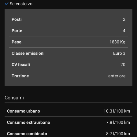
Servosterzo
Posti
2
Porte
4
Peso
1830 Kg
Classe emissioni
Euro 3
CV fiscali
20
Trazione
anteriore
Consumi
Consumo urbano
10.3 l/100 km
Consumo extraurbano
7.8 l/100 km
Consumo combinato
8.7 l/100 km