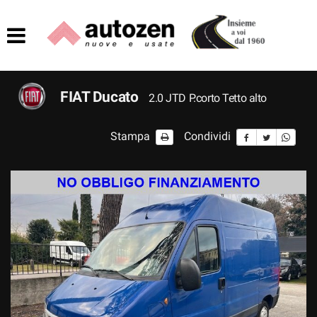
HOME
AZIENDA
FIAT Ducato
2.0 JTD P.corto Tetto alto
LISTA VEICOLI
Stampa
Condividi
ACQUISTIAMO USATO
ASSISTENZA
CONTATTI