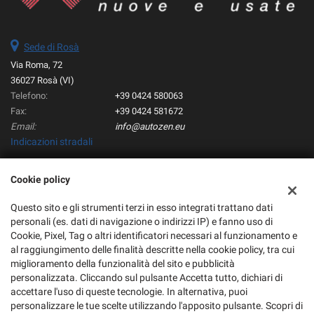
Sede di Rosà
Via Roma, 72
36027 Rosà (VI)
Telefono:
+39 0424 580063
Fax:
+39 0424 581672
Email:
info@autozen.eu
Indicazioni stradali
Cookie policy
Dati fiscali:
Autozen Srl
Questo sito e gli strumenti terzi in esso integrati trattano dati
personali (es. dati di navigazione o indirizzi IP) e fanno uso di
Via Roma, 72, Rosà (VI)
Cookie, Pixel, Tag o altri identificatori necessari al funzionamento e
C.F/P.IVA:
02884770245
al raggiungimento delle finalità descritte nella cookie policy, tra cui
Registro delle imprese:
VI
miglioramento della funzionalità del sito e pubblicità
personalizzata. Cliccando sul pulsante Accetta tutto, dichiari di
accettare l'uso di queste tecnologie. In alternativa, puoi
personalizzare le tue scelte utilizzando l'apposito pulsante. Scopri di