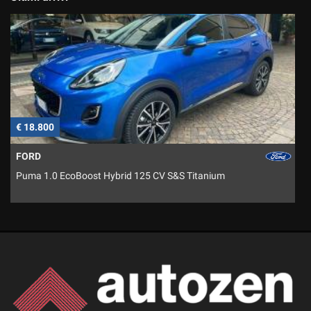
€ 18.800
€
FORD
Puma 1.0 EcoBoost Hybrid 125 CV S&S Titanium
5