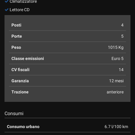
Climatizzatore
Lettore CD
Posti
4
Porte
5
Peso
1015 Kg
Classe emissioni
Euro 5
CV fiscali
14
Garanzia
12 mesi
Trazione
anteriore
Consumi
Consumo urbano
6.7 l/100 km