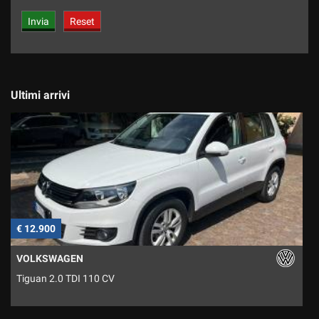
Ultimi arrivi
€ 12.900
€
VOLKSWAGEN
Tiguan 2.0 TDI 110 CV
P