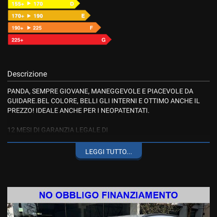
Descrizione
PANDA, SEMPRE GIOVANE, MANEGGEVOLE E PIACEVOLE DA
GUIDARE.BEL COLORE, BELLI GLI INTERNI E OTTIMO ANCHE IL
PREZZO! IDEALE ANCHE PER I NEOPATENTATI.
12 MESI DI GARANZIA LEGALE DI
CONFORMITA' ESTENDIBILE A 24 MESI
POSSIBILITA' DI ACQUISTO RATEALE ANCHE SULL'INTERO
LEGGI TUTTO...
IMPORTO
RISPETTA LE VIGENTI NORMATIVE PER LA GUIDA DEI
NEOPATENTATI
ACCETTIAMO LE VOSTRE PERMUTE, LE VALUTAZIONI VERRANNO
EFFETTUATE DOPO VISIONE DELLA VETTURA O DOPO FOTO
DETTAGLIATE CON DESCRIZIONE DELLA PERMUTA.