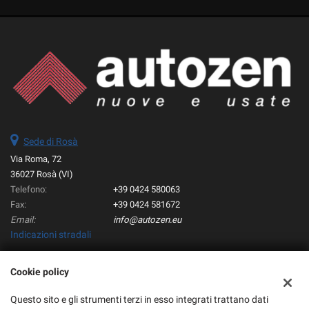
Sede di Rosà
Via Roma, 72
36027 Rosà (VI)
Telefono:
+39 0424 580063
Fax:
+39 0424 581672
Email:
info@autozen.eu
Indicazioni stradali
Cookie policy
Dati fiscali:
Autozen Srl
Questo sito e gli strumenti terzi in esso integrati trattano dati