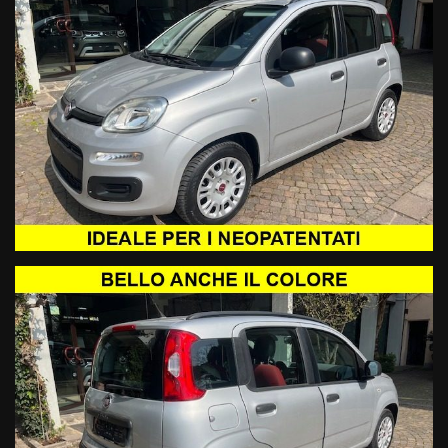
AUTOZEN SRL Via Roma 72 36027 Rosà (VI) (siamo a 5 KM da
BASSANO DEL GRAPPA) TEL 0424580063 info@autozen.eu
LA DESCRIZIONE DEL VEICOLO SI INTENDE SALVO ERRORI E
OMISSIONI.