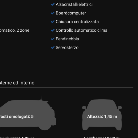
Alzacristalli elettrici
Boardcomputer
Chiusura centralizzata
omatico, 2 zone
Controllo automatico clima
Fendinebbia
Servosterzo
terne ed interne
osti omologati: 5
Altezza: 1,45 m