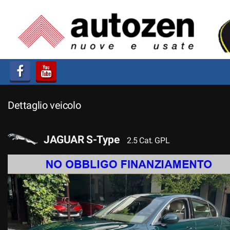
HOME
AZIENDA
LISTA VEICOLI
Dettaglio veicolo
ACQUISTIAMO USATO
ASSISTENZA
JAGUAR S-Type
2.5 Cat. GPL
CONTATTI