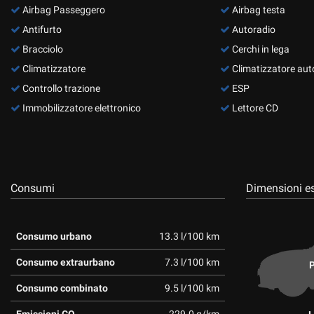
Airbag Passeggero
Airbag testa
Antifurto
Autoradio
Bracciolo
Cerchi in lega
Climatizzatore
Climatizzatore aut
Controllo trazione
ESP
Immobilizzatore elettronico
Lettore CD
Consumi
Dimensioni es
Consumo urbano
13.3 l/100 km
Consumo extraurbano
7.3 l/100 km
P
Consumo combinato
9.5 l/100 km
Emissioni CO
229.0 g/km