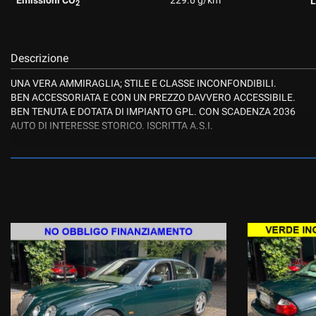
L
2
Descrizione
UNA VERA AMMIRAGLIA; STILE E CLASSE INCONFONDIBILI.
BEN ACCESSORIATA E CON UN PREZZO DAVVERO ACCESSIBILE.
BEN TENUTA E DOTATA DI IMPIANTO GPL. CON SCADENZA 2036
AUTO DI INTERESSE STORICO. ISCRITTA A.S.I.
ACCETTIAMO LE VOSTRE PERMUTE, LE VALUTAZIONI VERRANNO EF
AUTOZEN SRL Via Roma 72 36027 Rosà (VI) (siamo a 5 KM da BAS
LA DESCRIZIONE DEL VEICOLO SI INTENDE SALVO ERRORI E OMISSI