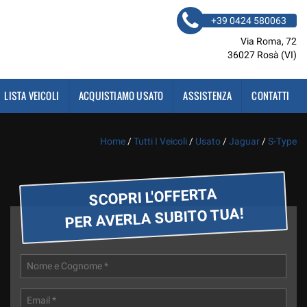
+39 0424 580063
Via Roma, 72
36027 Rosà (VI)
LISTA VEICOLI
ACQUISTIAMO USATO
ASSISTENZA
CONTATTI
Home
/
Tutti I Veicoli
/
Usato
/
Jaguar
/
S-Type
SCOPRI L'OFFERTA
PER AVERLA SUBITO TUA!