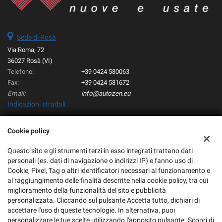
Sede di Rosà
Via Roma, 72
36027 Rosà (VI)
Telefono:
+39 0424 580063
Fax:
+39 0424 581672
Email:
info@autozen.eu
Indicazioni stradali
Cookie policy
Dati fiscali:
Autozen Srl
Questo sito e gli strumenti terzi in esso integrati trattano dati
personali (es. dati di navigazione o indirizzi IP) e fanno uso di
Via Roma, 72, Rosà (VI)
Cookie, Pixel, Tag o altri identificatori necessari al funzionamento e
C.F/P.IVA:
02884770245
al raggiungimento delle finalità descritte nella cookie policy, tra cui
Registro delle imprese:
VI
miglioramento della funzionalità del sito e pubblicità
personalizzata. Cliccando sul pulsante Accetta tutto, dichiari di
accettare l'uso di queste tecnologie. In alternativa, puoi
personalizzare le tue scelte utilizzando l'apposito pulsante. Scopri di