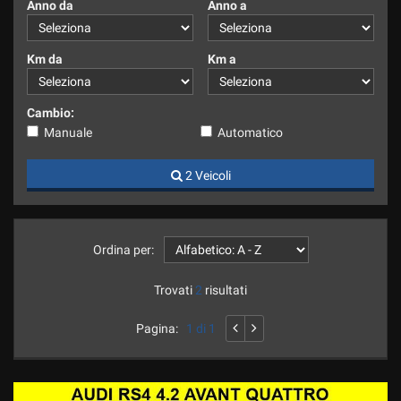
Anno da
Anno a
Km da
Km a
Cambio:
Manuale
Automatico
2 Veicoli
Ordina per:
Trovati
2
risultati
Pagina:
1 di 1