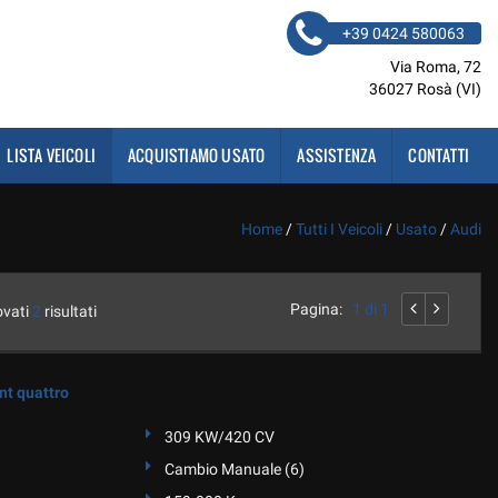
+39 0424 580063
Via Roma, 72
36027 Rosà (VI)
LISTA VEICOLI
ACQUISTIAMO USATO
ASSISTENZA
CONTATTI
Home
/
Tutti I Veicoli
/
Usato
/
Audi
Pagina:
1 di 1
ovati
2
risultati
nt quattro
309 KW/420 CV
Cambio Manuale (6)