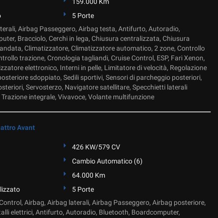
159.000 Km
o
5 Porte
terali, Airbag Passeggero, Airbag testa, Antifurto, Autoradio,
ter, Bracciolo, Cerchi in lega, Chiusura centralizzata, Chiusura
andata, Climatizzatore, Climatizzatore automatico, 2 zone, Controllo
rollo trazione, Cronologia tagliandi, Cruise Control, ESP, Fari Xenon,
zatore elettronico, Interni in pelle, Limitatore di velocità, Regolazione
e posteriore sdoppiato, Sedili sportivi, Sensori di parcheggio posteriori,
teriori, Servosterzo, Navigatore satellitare, Specchietti laterali
le, Trazione integrale, Vivavoce, Volante multifunzione
attro Avant
426 KW/579 CV
Cambio Automatico (6)
64.000 Km
lizzato
5 Porte
ontrol, Airbag, Airbag laterali, Airbag Passeggero, Airbag posteriore,
talli elettrici, Antifurto, Autoradio, Bluetooth, Boardcomputer,