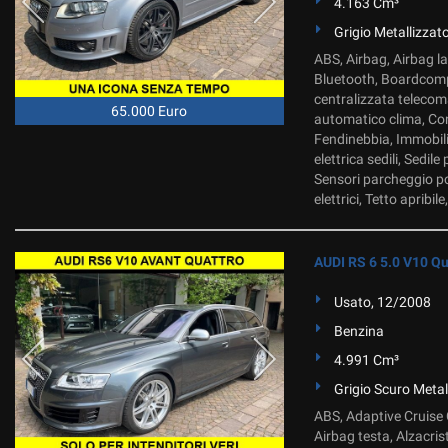
4.163 Cm³
Grigio Metallizzat
ABS, Airbag, Airbag la
Bluetooth, Boardcompu
centralizzata telecom
65.000 Euro
automatico clima, Cont
Fendinebbia, Immobiliz
elettrica sedili, Sedil
Sensori parcheggio pos
elettrici, Tetto apribi
AUDI RS 6 5.0 V10 Qu
Usato, 12/2008
Benzina
4.991 Cm³
Grigio Scuro Metal
ABS, Adaptive Cruise C
Airbag testa, Alzacris