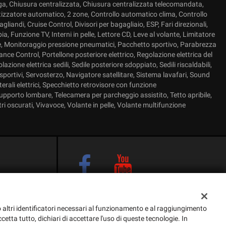
lega, Chiusura centralizzata, Chiusura centralizzata telecomandata,
tizzatore automatico, 2 zone, Controllo automatico clima, Controllo
gliandi, Cruise Control, Divisori per bagagliaio, ESP, Fari direzionali,
a, Funzione TV, Interni in pelle, Lettore CD, Leve al volante, Limitatore
rne, Monitoraggio pressione pneumatici, Pacchetto sportivo, Parabrezza
tance Control, Portellone posteriore elettrico, Regolazione elettrica del
lazione elettrica sedili, Sedile posteriore sdoppiato, Sedili riscaldabili,
li sportivi, Servosterzo, Navigatore satellitare, Sistema lavafari, Sound
terali elettrici, Specchietto retrovisore con funzione
pporto lombare, Telecamera per parcheggio assistito, Tetto apribile,
tri oscurati, Vivavoce, Volante in pelle, Volante multifunzione
g o altri identificatori necessari al funzionamento e al raggiungimento
cetta tutto, dichiari di accettare l'uso di queste tecnologie. In