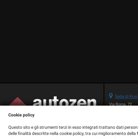
Sede di Ros
Via Roma, 72
36027 Rosà (VI)
Cookie policy
Telefono:
Fax:
Questo sito e gli strumenti terzi in esso integrati trattano dati person
Email:
delle finalità descritte nella cookie policy, tra cui miglioramento dell
Indicazioni stra