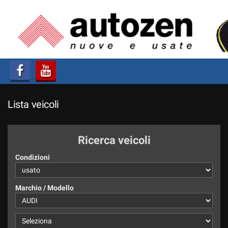
HOME
AZIENDA
LISTA VEICOLI
Lista veicoli
ACQUISTIAMO USATO
ASSISTENZA
Ricerca veicoli
Condizioni
CONTATTI
Marchio / Modello