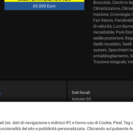
Bracciolo, Cerchi in 
65.000 Euro
Climatizzatore, Clima
trazione, Cronologia ta
Fari Xenon, Fendinebbi
di velocità, Luci diu
riscaldabile, Park Dis
sedile posteriore, Rego
Sedili riscaldati, Sedi
system, Specchietti la
antiabbagliamento, Su
Trazione integrale, Ve
Dati fiscali:
à
Autozen Srl
Via Roma, 72, Rosà (VI)
C.F/P.IVA:
02884770245
+39 0424 580063
Registro delle imprese:
VI
+39 0424 581672
ali (es. dati di navigazione o indirizzi IP) e fanno uso di Cookie, Pixel, Ta
info@autozen.eu
a funzionalità del sito e pubblicità personalizzata. Cliccando sul pulsante Ac
dali