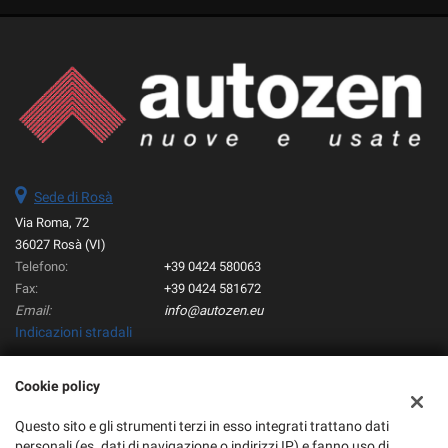
Sede di Rosà
Via Roma, 72
36027 Rosà (VI)
Telefono:
+39 0424 580063
Fax:
+39 0424 581672
Email:
info@autozen.eu
Indicazioni stradali
Cookie policy
Dati fiscali:
Autozen Srl
Questo sito e gli strumenti terzi in esso integrati trattano dati
personali (es. dati di navigazione o indirizzi IP) e fanno uso di
Via Roma, 72, Rosà (VI)