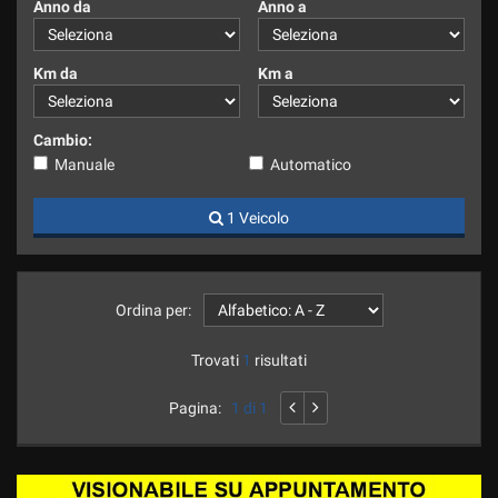
Anno da
Anno a
Km da
Km a
Cambio:
Manuale
Automatico
1 Veicolo
Ordina per:
Trovati
1
risultati
Pagina:
1 di 1