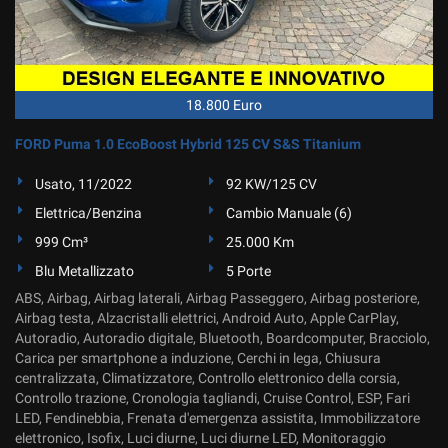
18.800 Euro
FORD Puma 1.0 EcoBoost Hybrid 125 CV S&S Titanium
Usato, 11/2022
92 KW/125 CV
Elettrica/Benzina
Cambio Manuale (6)
999 Cm³
25.000 Km
Blu Metallizzato
5 Porte
ABS, Airbag, Airbag laterali, Airbag Passeggero, Airbag posteriore,
Airbag testa, Alzacristalli elettrici, Android Auto, Apple CarPlay,
Autoradio, Autoradio digitale, Bluetooth, Boardcomputer, Bracciolo,
Carica per smartphone a induzione, Cerchi in lega, Chiusura
centralizzata, Climatizzatore, Controllo elettronico della corsia,
Controllo trazione, Cronologia tagliandi, Cruise Control, ESP, Fari
LED, Fendinebbia, Frenata d'emergenza assistita, Immobilizzatore
elettronico, Isofix, Luci diurne, Luci diurne LED, Monitoraggio