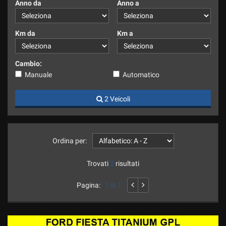
Anno da
Anno a
Km da
Km a
Cambio:
Manuale
Automatico
2 Veicoli
Ordina per:
Trovati
2
risultati
Pagina:
1 di 1