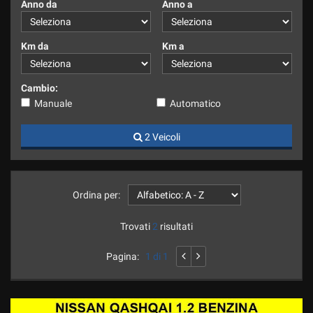
Anno da
Anno a
Km da
Km a
Cambio:
Manuale
Automatico
2 Veicoli
Ordina per:
Trovati
2
risultati
Pagina:
1 di 1